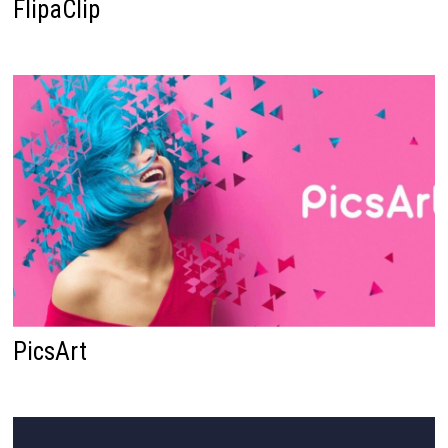
FlipaClip
PicsArt