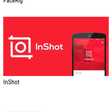
FaceRig
InShot