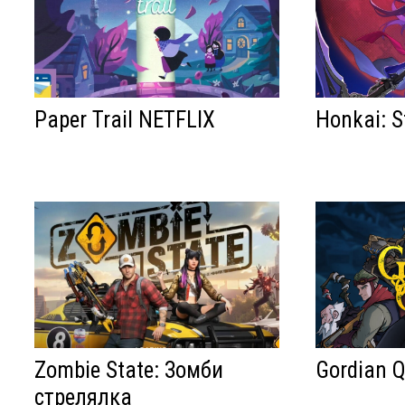
Paper Trail NETFLIX
Honkai: S
Zombie State: Зомби
Gordian 
стрелялка