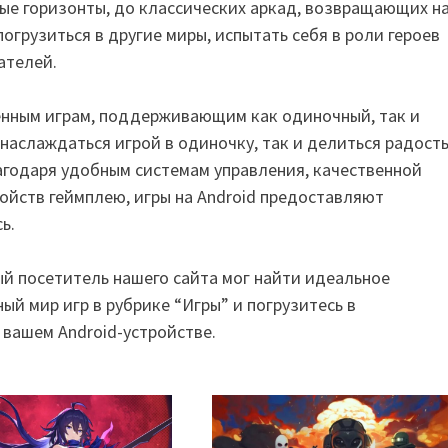
ые горизонты, до классических аркад, возвращающих на
огрузиться в другие миры, испытать себя в роли героев
ателей.
енным играм, поддерживающим как одиночный, так и
наслаждаться игрой в одиночку, так и делиться радост
лагодаря удобным системам управления, качественной
ойств геймплею, игры на Android предоставляют
ь.
й посетитель нашего сайта мог найти идеальное
ый мир игр в рубрике “Игры” и погрузитесь в
вашем Android-устройстве.