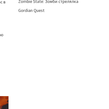
Zombie State: Зомби стрелялка
с в
Gordian Quest
ью