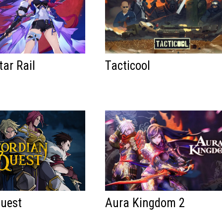
tar Rail
Tacticool
Quest
Aura Kingdom 2