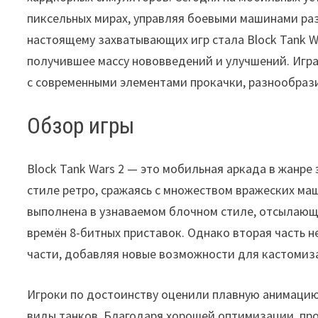
пиксельных мирах, управляя боевыми машинами раз
настоящему захватывающих игр стала Block Tank W
получившее массу нововведений и улучшений. Игра
с современными элементами прокачки, разнообраз
Обзор игры
Block Tank Wars 2 — это мобильная аркада в жанре
стиле ретро, сражаясь с множеством вражеских маш
выполнена в узнаваемом блочном стиле, отсылающ
времён 8-битных приставок. Однако вторая часть н
части, добавляя новые возможности для кастомиза
Игроки по достоинству оценили плавную анимацию,
виды танков. Благодаря хорошей оптимизации, про