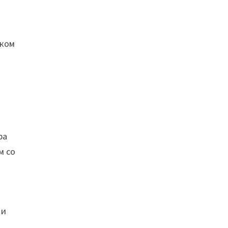
нком
ра
м со
 и