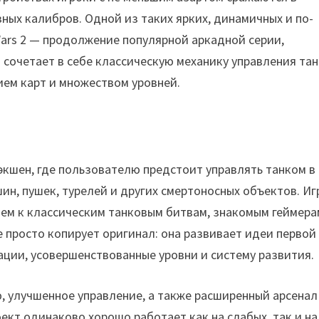
ных калибров. Одной из таких ярких, динамичных и по-
ars 2 — продолжение популярной аркадной серии,
 сочетает в себе классическую механику управления та
ием карт и множеством уровней.
 экшен, где пользователю предстоит управлять танком в
ин, пушек, турелей и других смертоносных объектов. Иг
ем к классическим танковым битвам, знакомым геймера
е просто копирует оригинал: она развивает идеи первой
ции, усовершенствованные уровни и систему развития.
 улучшенное управление, а также расширенный арсенал
ект одинаково хорошо работает как на слабых, так и на