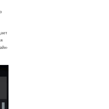
о
дает
ля
айн-