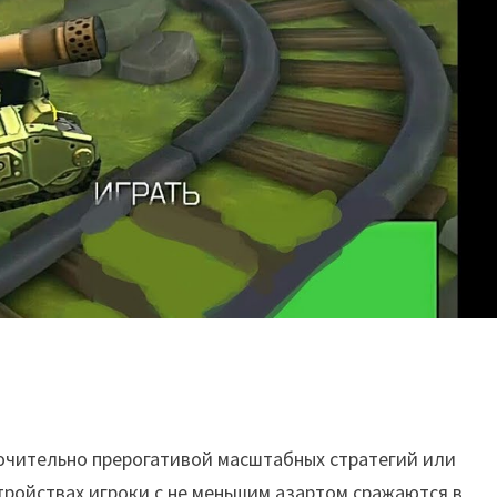
ючительно прерогативой масштабных стратегий или
тройствах игроки с не меньшим азартом сражаются в