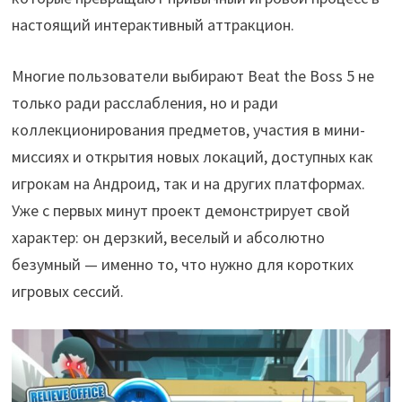
настоящий интерактивный аттракцион.
Многие пользователи выбирают Beat the Boss 5 не
только ради расслабления, но и ради
коллекционирования предметов, участия в мини-
миссиях и открытия новых локаций, доступных как
игрокам на Андроид, так и на других платформах.
Уже с первых минут проект демонстрирует свой
характер: он дерзкий, веселый и абсолютно
безумный — именно то, что нужно для коротких
игровых сессий.