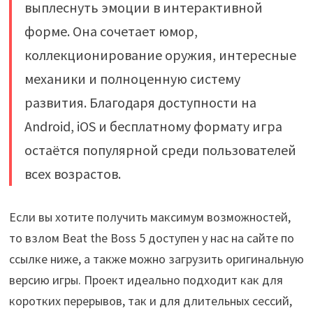
выплеснуть эмоции в интерактивной
форме. Она сочетает юмор,
коллекционирование оружия, интересные
механики и полноценную систему
развития. Благодаря доступности на
Android, iOS и бесплатному формату игра
остаётся популярной среди пользователей
всех возрастов.
Если вы хотите получить максимум возможностей,
то взлом Beat the Boss 5 доступен у нас на сайте по
ссылке ниже, а также можно загрузить оригинальную
версию игры. Проект идеально подходит как для
коротких перерывов, так и для длительных сессий,