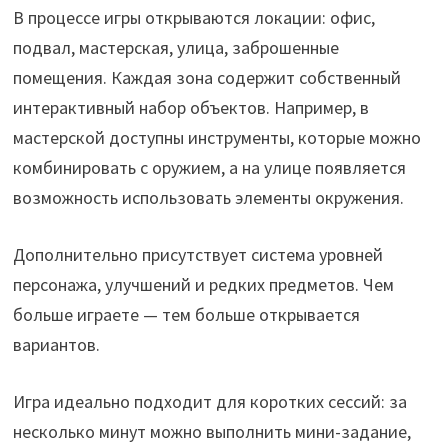
В процессе игры открываются локации: офис,
подвал, мастерская, улица, заброшенные
помещения. Каждая зона содержит собственный
интерактивный набор объектов. Например, в
мастерской доступны инструменты, которые можно
комбинировать с оружием, а на улице появляется
возможность использовать элементы окружения.
Дополнительно присутствует система уровней
персонажа, улучшений и редких предметов. Чем
больше играете — тем больше открывается
вариантов.
Игра идеально подходит для коротких сессий: за
несколько минут можно выполнить мини-задание,