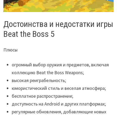
Достоинства и недостатки игры
Beat the Boss 5
Плюсы
огромный выбор оружия и предметов, включая
коллекцию Beat the Boss Weapons;
высокая реиграбельность;
юмористический стиль и веселая атмосфера;
бесплатное распространение;
доступность на Android и других платформах;
регулярные обновления, добавляющие новых