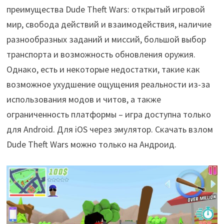
преимущества Dude Theft Wars: открытый игровой
мир, свобода действий и взаимодействия, наличие
разнообразных заданий и миссий, большой выбор
транспорта и возможность обновления оружия.
Однако, есть и некоторые недостатки, такие как
возможное ухудшение ощущения реальности из-за
использования модов и читов, а также
ограниченность платформы – игра доступна только
для Android. Для iOS через эмулятор. Скачать взлом
Dude Theft Wars можно только на Андроид.