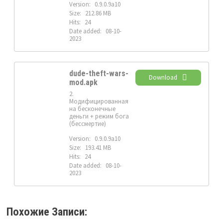
Version:
0.9.0.9a10
Size:
212.86 MB
Hits:
24
Date added:
08-10-
2023
dude-theft-wars-
Download
mod.apk
2.
Модифицированная
на бесконечные
деньги + режим бога
(бессмертие)
Version:
0.9.0.9a10
Size:
193.41 MB
Hits:
24
Date added:
08-10-
2023
Похожие Записи: