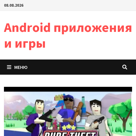
Перейти
08.08.2026
к
содержимому
Android приложения
и игры
МЕНЮ