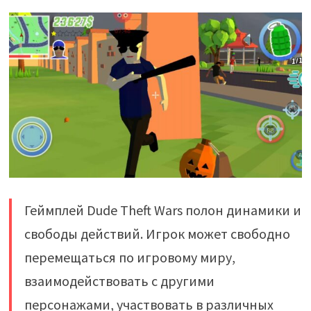
Геймплей Dude Theft Wars полон динамики и
свободы действий. Игрок может свободно
перемещаться по игровому миру,
взаимодействовать с другими
персонажами, участвовать в различных