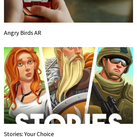
Angry Birds AR
Stories: Your Choice