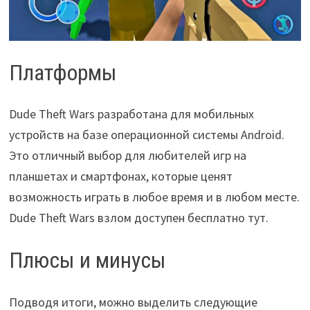
Платформы
Dude Theft Wars разработана для мобильных
устройств на базе операционной системы Android.
Это отличный выбор для любителей игр на
планшетах и смартфонах, которые ценят
возможность играть в любое время и в любом месте.
Dude Theft Wars взлом доступен бесплатно тут.
Плюсы и минусы
Подводя итоги, можно выделить следующие