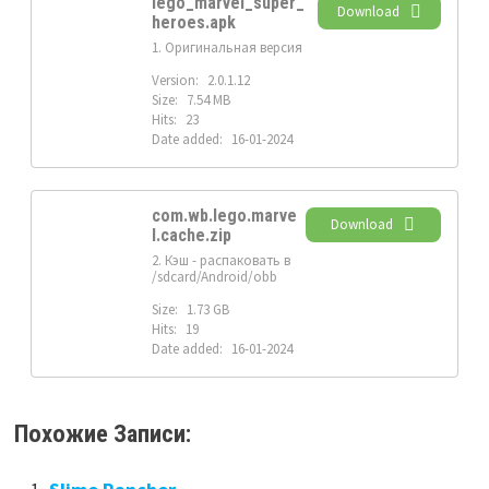
lego_marvel_super_
Download
heroes.apk
1. Оригинальная версия
Version:
2.0.1.12
Size:
7.54 MB
Hits:
23
Date added:
16-01-2024
com.wb.lego.marve
Download
l.cache.zip
2. Кэш - распаковать в
/sdcard/Android/obb
Size:
1.73 GB
Hits:
19
Date added:
16-01-2024
Похожие Записи: