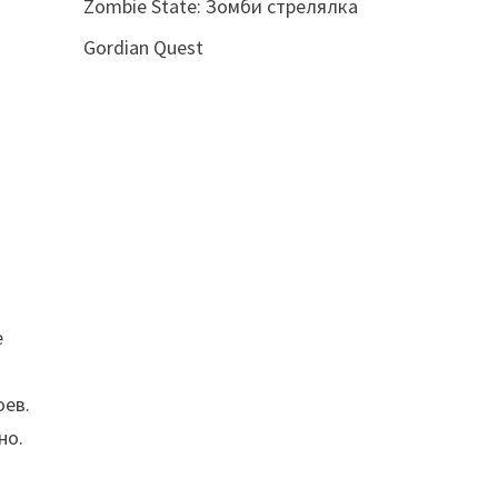
Zombie State: Зомби стрелялка
Gordian Quest
е
оев.
но.