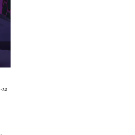
з-за
о