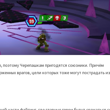
ёр, поэтому Черепашкам пригодятся союзники. Причём
ерженных врагов, цели которых тоже могут пострадать и
шей части файтинг, где главные герои будут сражаться с