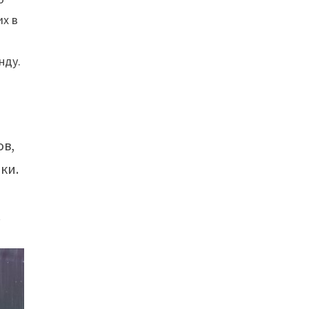
их в
нду.
ов,
ки.
.