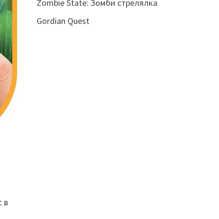
Zombie State: Зомби стрелялка
Gordian Quest
с в