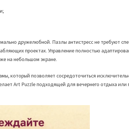
и;
имально дружелюбной. Пазлы антистресс не требуют сп
слабляющих проектах. Управление полностью адаптиров
аже на небольшом экране.
амы, который позволяет сосредоточиться исключитель
елает Art Puzzle подходящей для вечернего отдыха или 