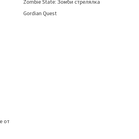
Zombie State: Зомби стрелялка
Gordian Quest
е от