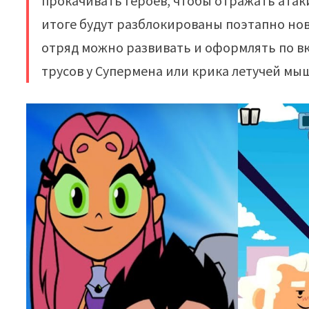
прокачивать героев, чтобы отражать атак
итоге будут разблокированы поэтапно но
отряд можно развивать и оформлять по вк
трусов у Супермена или крика летучей мыш