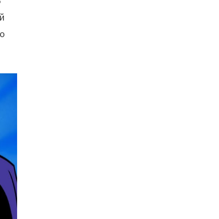
В
ый
до