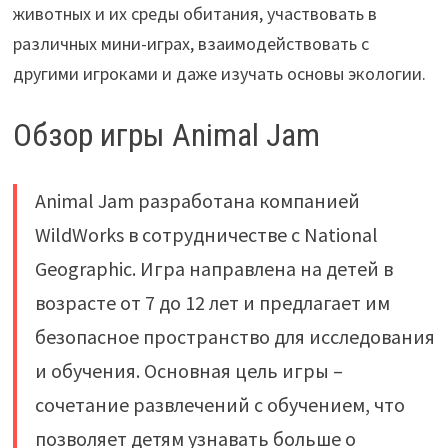
животных и их среды обитания, участвовать в
различных мини-играх, взаимодействовать с
другими игроками и даже изучать основы экологии.
Обзор игры Animal Jam
Animal Jam разработана компанией
WildWorks в сотрудничестве с National
Geographic. Игра направлена на детей в
возрасте от 7 до 12 лет и предлагает им
безопасное пространство для исследования
и обучения. Основная цель игры –
сочетание развлечений с обучением, что
позволяет детям узнавать больше о