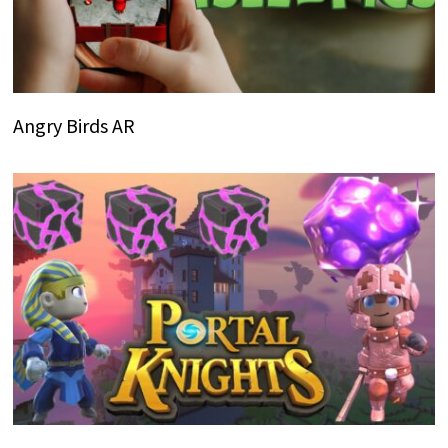
Angry Birds AR