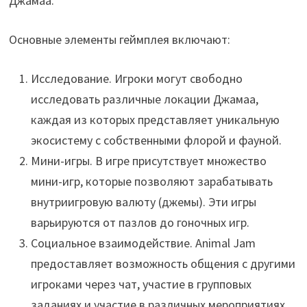
Джамаа.
Основные элементы геймплея включают:
Исследование. Игроки могут свободно
исследовать различные локации Джамаа,
каждая из которых представляет уникальную
экосистему с собственными флорой и фауной.
Мини-игры. В игре присутствует множество
мини-игр, которые позволяют зарабатывать
внутриигровую валюту (джемы). Эти игры
варьируются от пазлов до гоночных игр.
Социальное взаимодействие. Animal Jam
предоставляет возможность общения с другими
игроками через чат, участие в групповых
заданиях и участие в различных мероприятиях.