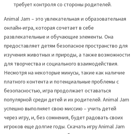
требует контроля со стороны родителей.
Animal Jam – это увлекательная и образовательная
онлайн-игра, которая сочетает в себе
развлекательные и обучающие элементы. Она
предоставляет детям безопасное пространство для
изучения животных и природы, а также возможности
для творчества и социального взаимодействия.
Несмотря на некоторые минусы, такие как наличие
платного контента и потенциальные проблемы с
безопасностью, игра продолжает оставаться
популярной среди детей и их родителей. Animal Jam
успешно выполняет свою миссию – учить детей
через игру, и, без сомнения, будет радовать своих
игроков еще долгие годы. Скачать игру Animal Jam