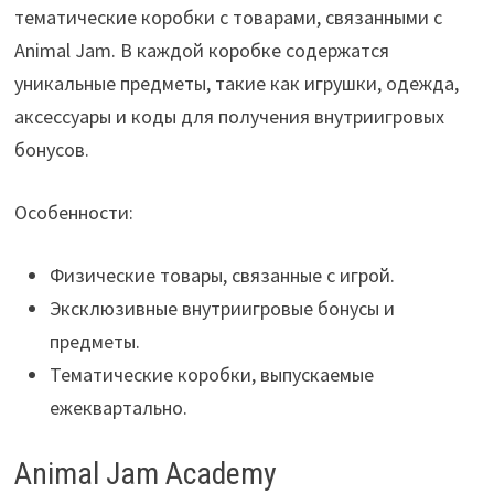
тематические коробки с товарами, связанными с
Animal Jam. В каждой коробке содержатся
уникальные предметы, такие как игрушки, одежда,
аксессуары и коды для получения внутриигровых
бонусов.
Особенности:
Физические товары, связанные с игрой.
Эксклюзивные внутриигровые бонусы и
предметы.
Тематические коробки, выпускаемые
ежеквартально.
Animal Jam Academy