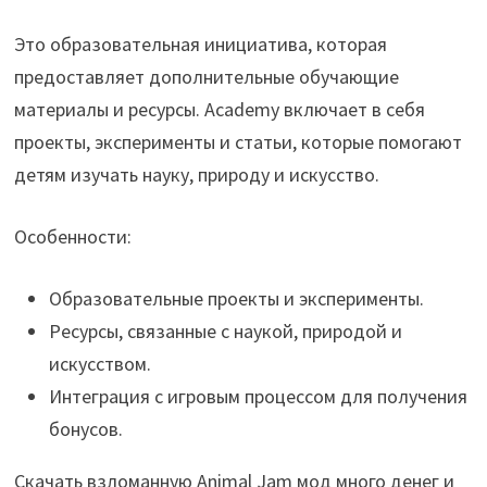
Это образовательная инициатива, которая
предоставляет дополнительные обучающие
материалы и ресурсы. Academy включает в себя
проекты, эксперименты и статьи, которые помогают
детям изучать науку, природу и искусство.
Особенности:
Образовательные проекты и эксперименты.
Ресурсы, связанные с наукой, природой и
искусством.
Интеграция с игровым процессом для получения
бонусов.
Скачать взломанную Animal Jam мод много денег и