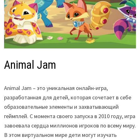
Animal Jam
Animal Jam – это уникальная онлайн-игра,
разработанная для детей, которая сочетает в себе
образовательные элементы и захватывающий
геймплей. С момента своего запуска в 2010 году, игра
завоевала сердца миллионов игроков по всему миру.
В этом виртуальном мире дети могут изучать