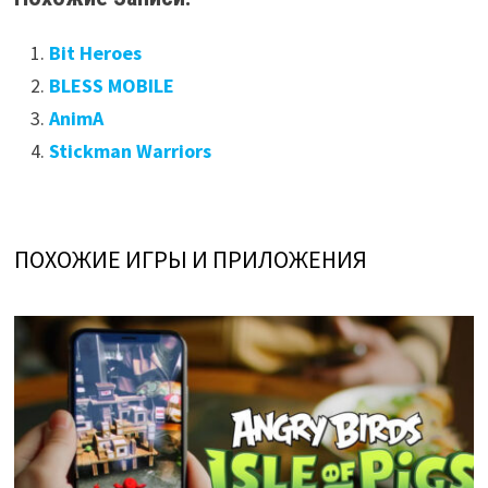
Bit Heroes
BLESS MOBILE
AnimA
Stickman Warriors
ПОХОЖИЕ ИГРЫ И ПРИЛОЖЕНИЯ