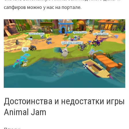
сапфиров можно у нас на портале.
Достоинства и недостатки игры
Animal Jam