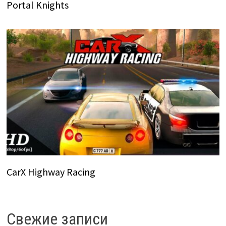
Portal Knights
CarX Highway Racing
Свежие записи