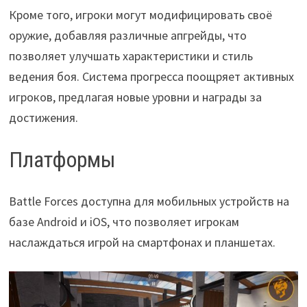
Кроме того, игроки могут модифицировать своё
оружие, добавляя различные апгрейды, что
позволяет улучшать характеристики и стиль
ведения боя. Система прогресса поощряет активных
игроков, предлагая новые уровни и награды за
достижения.
Платформы
Battle Forces доступна для мобильных устройств на
базе Android и iOS, что позволяет игрокам
наслаждаться игрой на смартфонах и планшетах.