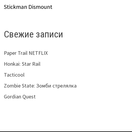
Stickman Dismount
Свежие записи
Paper Trail NETFLIX
Honkai: Star Rail
Tacticool
Zombie State: Зомби стрелялка
Gordian Quest