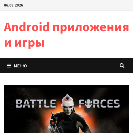
Перейти
06.08.2026
к
содержимому
Android приложения
и игры
МЕНЮ