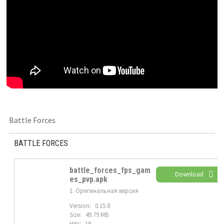
Battle Forces
BATTLE FORCES
battle_forces_fps_gam
Download
es_pvp.apk
1. Оригинальная версия
Version:
0.15.8
Size:
49.79 MB
Hits:
19