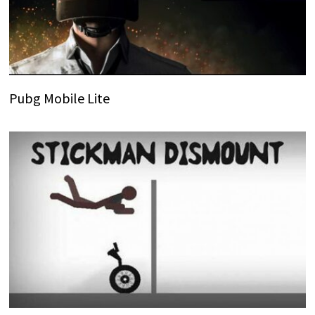
Pubg Mobile Lite