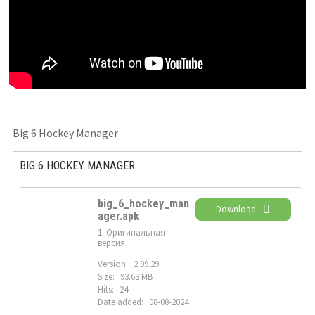
Big 6 Hockey Manager
BIG 6 HOCKEY MANAGER
big_6_hockey_man
Download
ager.apk
1. Оригинальная
версия
Version:
2.99.29
Size:
93.63 MB
Hits:
24
Date added:
08-08-2024