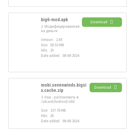
big6-mod.apk
Download
2. Модифицированная
на деньги
Version:
2.69
Size:
65.53 MB
Hits:
25
Date added:
08-08-2024
mobi.sevenwinds.bigsi
Download
x.cache.zip
3. Кэш - распаковать в
/sdcard/Android/obb
Size:
197.78 MB
Hits:
26
Date added:
08-08-2024