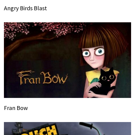
Angry Birds Blast
Fran Bow