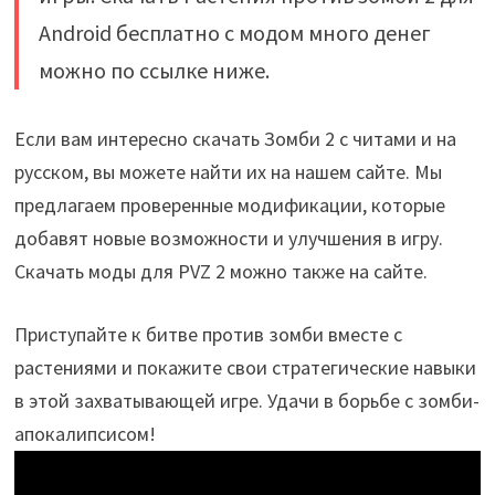
Android бесплатно с модом много денег
можно по ссылке ниже.
Если вам интересно скачать Зомби 2 с читами и на
русском, вы можете найти их на нашем сайте. Мы
предлагаем проверенные модификации, которые
добавят новые возможности и улучшения в игру.
Скачать моды для PVZ 2 можно также на сайте.
Приступайте к битве против зомби вместе с
растениями и покажите свои стратегические навыки
в этой захватывающей игре. Удачи в борьбе с зомби-
апокалипсисом!