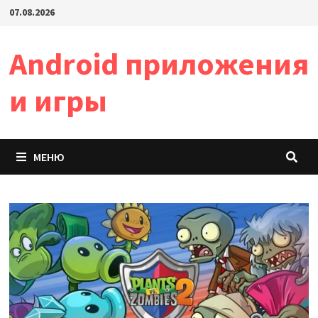
Перейти
07.08.2026
к
содержимому
Android приложения
и игры
МЕНЮ