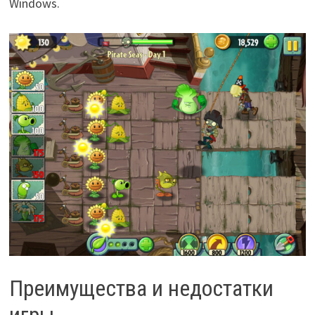
Windows.
Преимущества и недостатки