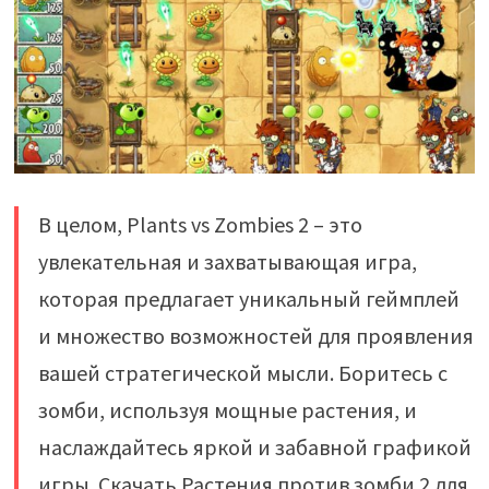
В целом, Plants vs Zombies 2 – это
увлекательная и захватывающая игра,
которая предлагает уникальный геймплей
и множество возможностей для проявления
вашей стратегической мысли. Боритесь с
зомби, используя мощные растения, и
наслаждайтесь яркой и забавной графикой
игры. Скачать Растения против зомби 2 для