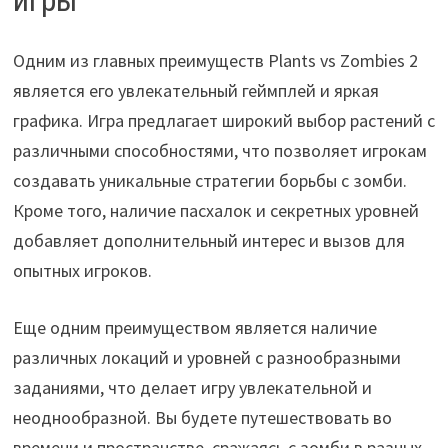
игры
Одним из главных преимуществ Plants vs Zombies 2
является его увлекательный геймплей и яркая
графика. Игра предлагает широкий выбор растений с
различными способностями, что позволяет игрокам
создавать уникальные стратегии борьбы с зомби.
Кроме того, наличие пасхалок и секретных уровней
добавляет дополнительный интерес и вызов для
опытных игроков.
Еще одним преимуществом является наличие
различных локаций и уровней с разнообразными
заданиями, что делает игру увлекательной и
неоднообразной. Вы будете путешествовать во
времени и пространстве, сражаясь с зомби в разных