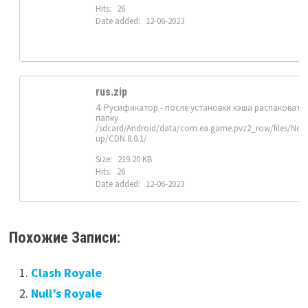
Hits:
26
Date added:
12-06-2023
rus.zip
4. Русификатор - после установки кэша распаковать 
папку
/sdcard/Android/data/com.ea.game.pvz2_row/files/No_
up/CDN.8.0.1/
Size:
219.20 KB
Hits:
26
Date added:
12-06-2023
Похожие Записи:
Clash Royale
Null’s Royale