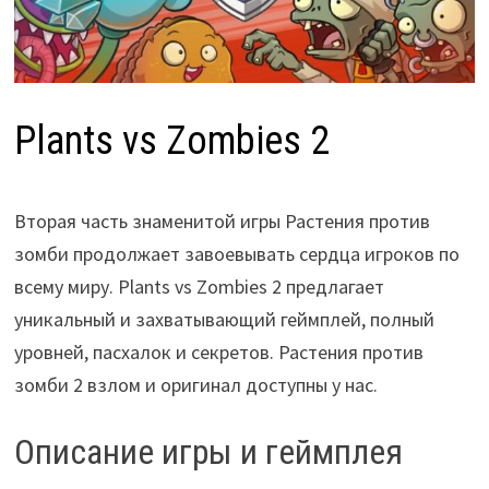
Plants vs Zombies 2
Вторая часть знаменитой игры Растения против
зомби продолжает завоевывать сердца игроков по
всему миру. Plants vs Zombies 2 предлагает
уникальный и захватывающий геймплей, полный
уровней, пасхалок и секретов. Растения против
зомби 2 взлом и оригинал доступны у нас.
Описание игры и геймплея