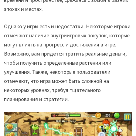
эпохах и местах.
Однако у игры есть и недостатки. Некоторые игроки
отмечают наличие внутриигровых покупок, которые
могут влиять на прогресс и достижения в игре.
Возможно, вам придется тратить реальные деньги,
чтобы получить определенные растения или
улучшения. Также, некоторые пользователи
отмечают, что игра может быть сложной на
некоторых уровнях, требуя тщательного
планирования и стратегии.