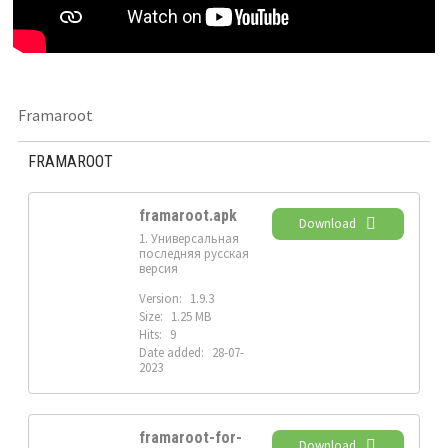
Framaroot
FRAMAROOT
framaroot.apk
Download
1. Универсальная
последняя русская
версия
Version:
1.9.3
Size:
1.25 MB
Hits:
9
Date added:
28-07-
2023
framaroot-for-
Download