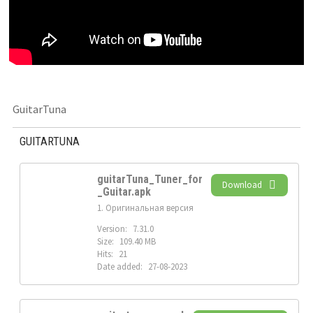
GuitarTuna
GUITARTUNA
guitarTuna_Tuner_for
Download
_Guitar.apk
1. Оригинальная версия
Version:
7.31.0
Size:
109.40 MB
Hits:
21
Date added:
27-08-2023