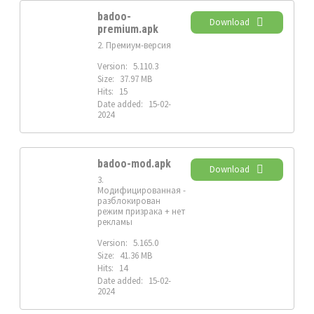
badoo-
Download
premium.apk
2. Премиум-версия
Version:
5.110.3
Size:
37.97 MB
Hits:
15
Date added:
15-02-
2024
badoo-mod.apk
Download
3.
Модифицированная -
разблокирован
режим призрака + нет
рекламы
Version:
5.165.0
Size:
41.36 MB
Hits:
14
Date added:
15-02-
2024