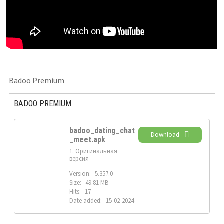
Badoo Premium
BADOO PREMIUM
badoo_dating_chat
Download
_meet.apk
1. Оригинальная
версия
Version:
5.357.0
Size:
49.81 MB
Hits:
17
Date added:
15-02-2024