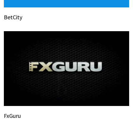
BetCity
FxGuru