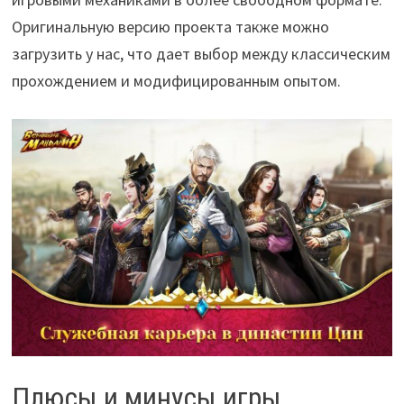
Оригинальную версию проекта также можно
загрузить у нас, что дает выбор между классическим
прохождением и модифицированным опытом.
Плюсы и минусы игры