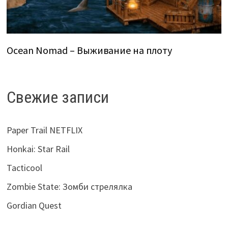
Ocean Nomad – Выживание на плоту
Свежие записи
Paper Trail NETFLIX
Honkai: Star Rail
Tacticool
Zombie State: Зомби стрелялка
Gordian Quest