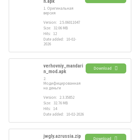
n.apk
1. Оригинальная
версия
Version:
2.5.06011047
Size:
32.06 MB
Hits:
12
Date added:
10-02-
2026
verhovniy_mandari
Download
n_mod.apk
2.
Модифицированная
на деньги
Version:
2.3.35852
Size:
32.76 MB
Hits:
14
Date added:
10-02-2026
jwgly.azrussia.zip
Download