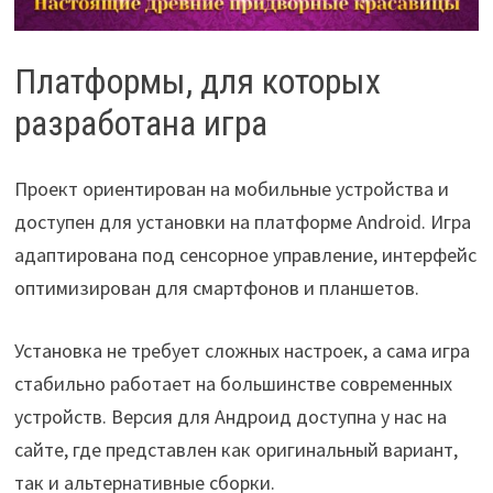
Платформы, для которых
разработана игра
Проект ориентирован на мобильные устройства и
доступен для установки на платформе Android. Игра
адаптирована под сенсорное управление, интерфейс
оптимизирован для смартфонов и планшетов.
Установка не требует сложных настроек, а сама игра
стабильно работает на большинстве современных
устройств. Версия для Андроид доступна у нас на
сайте, где представлен как оригинальный вариант,
так и альтернативные сборки.