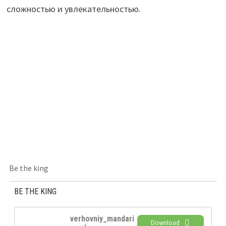
сложностью и увлекательностью.
Be the king
BE THE KING
verhovniy_mandari
Download