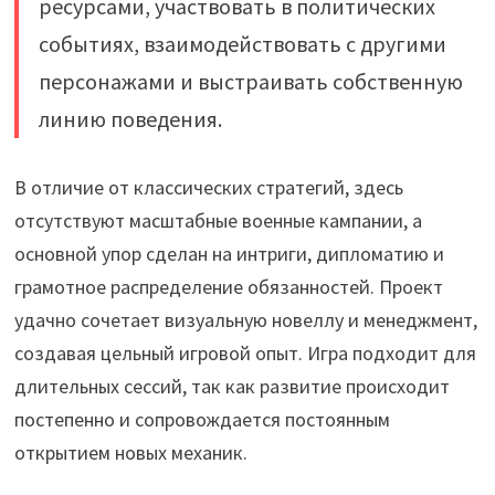
ресурсами, участвовать в политических
событиях, взаимодействовать с другими
персонажами и выстраивать собственную
линию поведения.
В отличие от классических стратегий, здесь
отсутствуют масштабные военные кампании, а
основной упор сделан на интриги, дипломатию и
грамотное распределение обязанностей. Проект
удачно сочетает визуальную новеллу и менеджмент,
создавая цельный игровой опыт. Игра подходит для
длительных сессий, так как развитие происходит
постепенно и сопровождается постоянным
открытием новых механик.