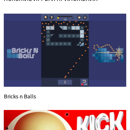
Bricks n Balls