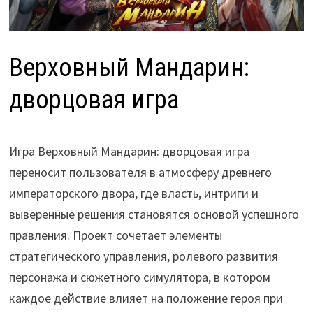
Верховный Мандарин:
дворцовая игра
Игра Верховный Мандарин: дворцовая игра
переносит пользователя в атмосферу древнего
императорского двора, где власть, интриги и
выверенные решения становятся основой успешного
правления. Проект сочетает элементы
стратегического управления, ролевого развития
персонажа и сюжетного симулятора, в котором
каждое действие влияет на положение героя при