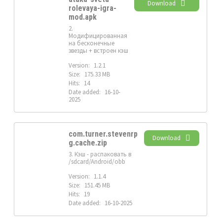
Download
rolevaya-igra-
mod.apk
2.
Модифицированная
на бесконечные
звезды + встроен кэш
Version:
1.2.1
Size:
175.33 MB
Hits:
14
Date added:
16-10-
2025
com.turner.stevenrp
Download
g.cache.zip
3. Кэш - распаковать в
/sdcard/Android/obb
Version:
1.1.4
Size:
151.45 MB
Hits:
19
Date added:
16-10-2025