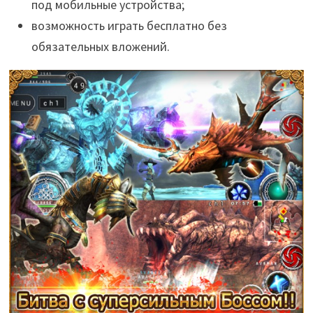
под мобильные устройства;
возможность играть бесплатно без
обязательных вложений.