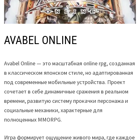
AVABEL ONLINE
Avabel Online — это масштабная online rpg, созданная
в классическом японском стиле, но адаптированная
под современные мобильные устройства. Проект
сочетает в себе динамичные сражения в реальном
времени, развитую систему прокачки персонажа и
социальные механики, характерные для
полноценных MMORPG.
Игра формирует ощущение живого мира, где каждое