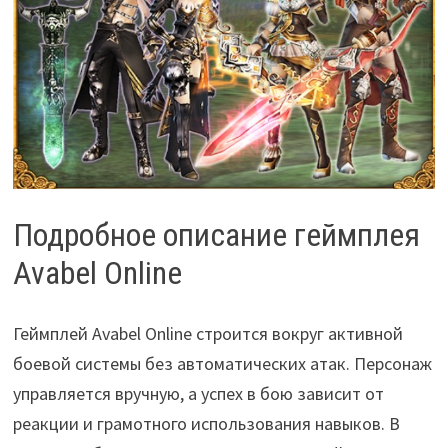
Подробное описание геймплея
Avabel Online
Геймплей Avabel Online строится вокруг активной
боевой системы без автоматических атак. Персонаж
управляется вручную, а успех в бою зависит от
реакции и грамотного использования навыков. В