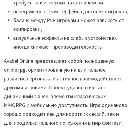
требует значительных затрат времени;
перегруженность интерфейса для новых игроков;
баланс между PvP-игроками может зависеть от
экипировки;
визуальные эффекты на слабых устройствах
иногда снижают производительность.
Avabel Online представляет собой полноценную
online rpg, ориентированную на длительное
развитие персонажа и активное взаимодействие с
другими игроками. Проект удачно сочетает
динамичный экшен, элементы классических
MMORPG и мобильную доступность. Игра одинаково
хорошо подходит как для коротких сессий, так и
для продолжительного погружения в мир фэнтези.