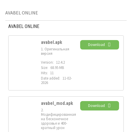
AVABEL ONLINE
AVABEL ONLINE
avabel.apk
Download
1. Оригинальная
версия
Version:
12.4.2
Size:
68.95 MB
Hits:
11
Date added:
11-02-
2026
avabel_mod.apk
Download
2.
Модифицированная
на бесконечное
здоровье и 400-
кратный урон