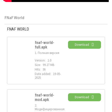
FNaF World
FNAF WORLD
fnaf-world-
Download
full.apk
1. Полная версия
Version:
1.0
Size:
99.27 MB
Hits:
36
Date added:
19-05-
2025
fnaf-world-
Download
mod.apk
2.
Модифицированная