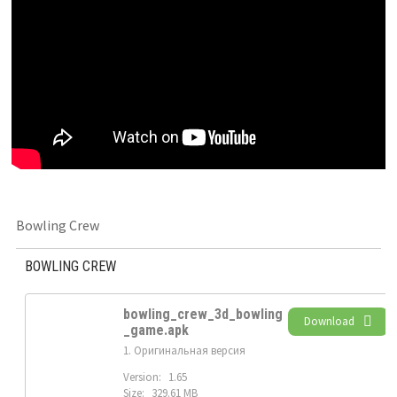
Bowling Crew
BOWLING CREW
bowling_crew_3d_bowling
Download
_game.apk
1. Оригинальная версия
Version:
1.65
Size:
329.61 MB