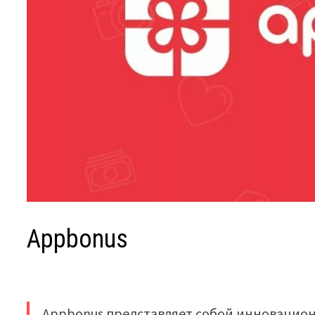
Appbonus
Appbonus представляет собой инновацион