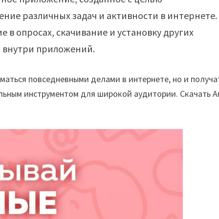
ние различных задач и активности в интернете.
 в опросах, скачивание и установку других
й внутри приложений.
маться повседневными делами в интернете, но и получа
ельным инструментом для широкой аудитории. Скачать А