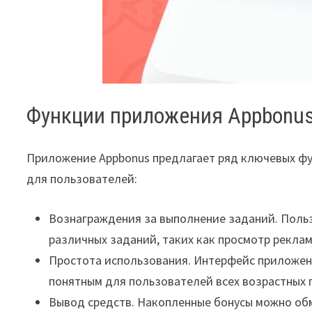
Функции приложения Appbonu
Приложение Appbonus предлагает ряд ключевых фу
для пользователей:
Вознаграждения за выполнение заданий. Поль
различных заданий, таких как просмотр реклам
Простота использования. Интерфейс приложен
понятным для пользователей всех возрастных г
Вывод средств. Накопленные бонусы можно обм